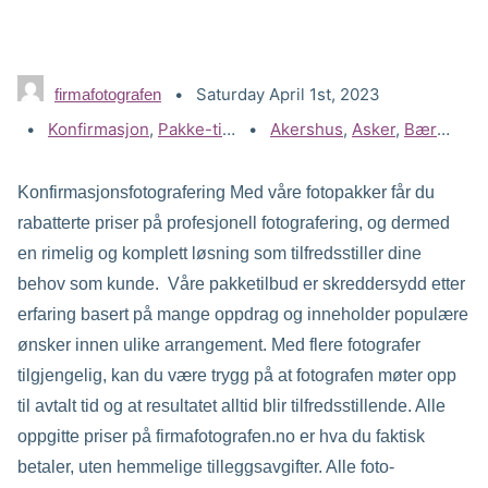
Saturday April 1st, 2023
firmafotografen
Categories:
Konfirmasjon
,
Pakke-tilbud
Tags:
Akershus
,
Asker
,
Bærum
,
D
Konfirmasjonsfotografering Med våre fotopakker får du
rabatterte priser på profesjonell fotografering, og dermed
en rimelig og komplett løsning som tilfredsstiller dine
behov som kunde. Våre pakketilbud er skreddersydd etter
erfaring basert på mange oppdrag og inneholder populære
ønsker innen ulike arrangement. Med flere fotografer
tilgjengelig, kan du være trygg på at fotografen møter opp
til avtalt tid og at resultatet alltid blir tilfredsstillende. Alle
oppgitte priser på firmafotografen.no er hva du faktisk
betaler, uten hemmelige tilleggsavgifter. Alle foto-