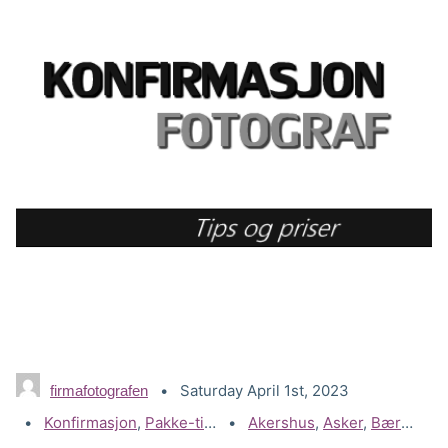
Saturday April 1st, 2023
firmafotografen
Categories:
Konfirmasjon
,
Pakke-tilbud
Tags:
Akershus
,
Asker
,
Bærum
,
D