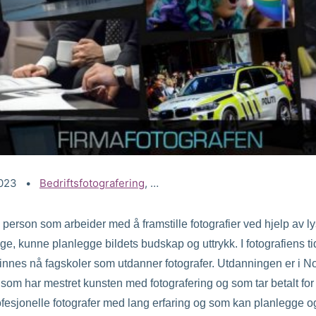
2023
Kategorier:
Bedriftsfotografering
,
Eiendomsfotograf
,
Eventfotograf
 person som arbeider med å framstille fotografier ved hjelp av l
e, kunne planlegge bildets budskap og uttrykk. I fotografiens tid
t finnes nå fagskoler som utdanner fotografer. Utdanningen er i N
f som har mestret kunsten med fotografering og som tar betalt fo
 profesjonelle fotografer med lang erfaring og som kan planlegge o