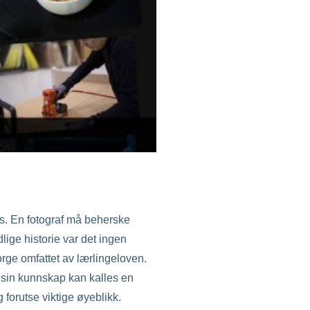
,
Matfotograf
,
Miljøbilder
,
Privat fotograf
,
Produktfoto
,
Studio por
ys. En fotograf må beherske
lige historie var det ingen
orge omfattet av lærlingeloven.
r sin kunnskap kan kalles en
g forutse viktige øyeblikk.