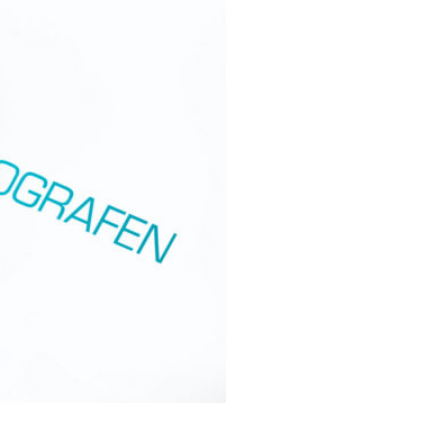
tograf
,
Privat fotograf
,
Studio portrett