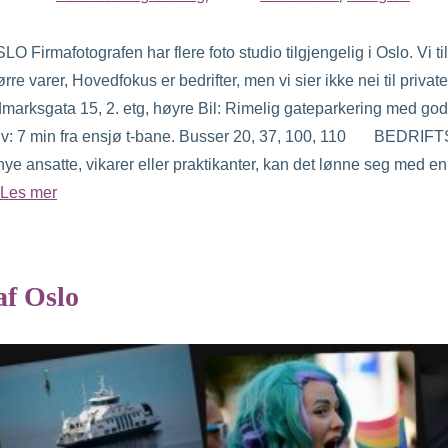
fotografen har flere foto studio tilgjengelig i Oslo. Vi tilby
re varer, Hovedfokus er bedrifter, men vi sier ikke nei til private
arksgata 15, 2. etg, høyre Bil: Rimelig gateparkering med god t
lektiv: 7 min fra ensjø t-bane. Busser 20, 37, 100, 110 B
nsatte, vikarer eller praktikanter, kan det lønne seg med en st
Les mer
af Oslo