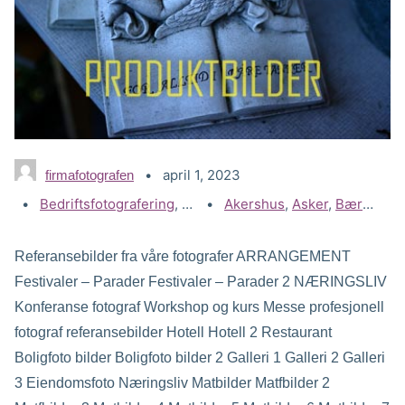
april 1, 2023
firmafotografen
Kategorier:
Bedriftsfotografering
,
Gallerier
Stikkord:
Akershus
,
Næringsliv - kommersiell
,
Asker
,
Bærum
,
D
Referansebilder fra våre fotografer ARRANGEMENT
Festivaler – Parader Festivaler – Parader 2 NÆRINGSLIV
Konferanse fotograf Workshop og kurs Messe profesjonell
fotograf referansebilder Hotell Hotell 2 Restaurant
Boligfoto bilder Boligfoto bilder 2 Galleri 1 Galleri 2 Galleri
3 Eiendomsfoto Næringsliv Matbilder Matfbilder 2