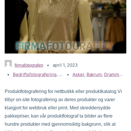
april 1, 2023
firmafotografen
Kategorier:
Bedriftsfotografering
,
Gallerier
Stikkord:
Asker
,
Produktfoto
,
Bærum
,
Drammen
,
Ei
Produktfotografering for nettbutikk eller produktkatalog Vi
tilbyr on-site fotografering av deres produkter og varer
klargjort for webbruk eller print. Med skreddersydde
pakkepriser, kan vår produktfotograf ta bilder av flere
hundre produkter med gjennomsiktig bakgrunn, slik at