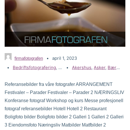
april 1, 2023
firmafotografen
Kategorier:
Bedriftsfotografering
,
Gallerier
Stikkord:
Akershus
,
Matfotograf
,
Asker
,
Bærum
,
D
Referansebilder fra våre fotografer ARRANGEMENT
Festivaler – Parader Festivaler – Parader 2 NÆRINGSLIV
Konferanse fotograf Workshop og kurs Messe profesjonell
fotograf referansebilder Hotell Hotell 2 Restaurant
Boligfoto bilder Boligfoto bilder 2 Galleri 1 Galleri 2 Galleri
3 Eiendomsfoto Næringsliv Matbilder Matfbilder 2