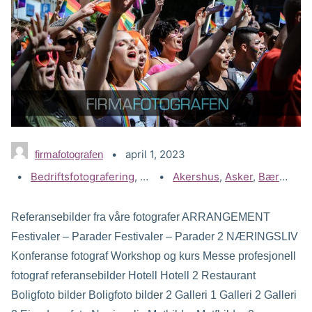
april 1, 2023
firmafotografen
Kategorier:
Bedriftsfotografering
,
Festival Parade
Stikkord:
Akershus
,
,
Gallerier
Asker
,
Bærum
,
D
Referansebilder fra våre fotografer ARRANGEMENT
Festivaler – Parader Festivaler – Parader 2 NÆRINGSLIV
Konferanse fotograf Workshop og kurs Messe profesjonell
fotograf referansebilder Hotell Hotell 2 Restaurant
Boligfoto bilder Boligfoto bilder 2 Galleri 1 Galleri 2 Galleri