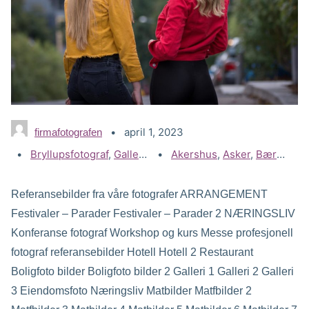
april 1, 2023
firmafotografen
Kategorier:
Bryllupsfotograf
,
Gallerier
,
Modell fotografering
Stikkord:
Akershus
,
Asker
,
Bærum
,
Mote bil
,
D
Referansebilder fra våre fotografer ARRANGEMENT
Festivaler – Parader Festivaler – Parader 2 NÆRINGSLIV
Konferanse fotograf Workshop og kurs Messe profesjonell
fotograf referansebilder Hotell Hotell 2 Restaurant
Boligfoto bilder Boligfoto bilder 2 Galleri 1 Galleri 2 Galleri
3 Eiendomsfoto Næringsliv Matbilder Matfbilder 2