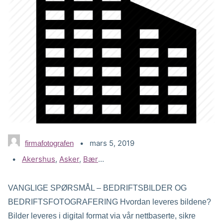
mars 5, 2019
firmafotografen
Stikkord:
Akershus
,
Asker
,
Bærum
,
Bedriftsfoto
,
Bedriftsfoto priser
VANGLIGE SPØRSMÅL – BEDRIFTSBILDER OG
BEDRIFTSFOTOGRAFERING Hvordan leveres bildene?
Bilder leveres i digital format via vår nettbaserte, sikre