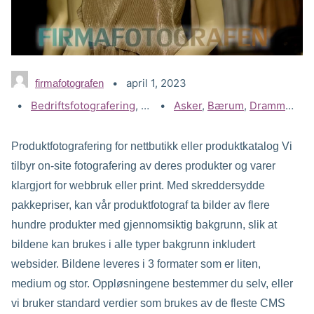
april 1, 2023
firmafotografen
Kategorier:
Bedriftsfotografering
,
Gallerier
Stikkord:
Asker
,
Produktfoto
,
Bærum
,
Drammen
,
Ei
Produktfotografering for nettbutikk eller produktkatalog Vi
tilbyr on-site fotografering av deres produkter og varer
klargjort for webbruk eller print. Med skreddersydde
pakkepriser, kan vår produktfotograf ta bilder av flere
hundre produkter med gjennomsiktig bakgrunn, slik at
bildene kan brukes i alle typer bakgrunn inkludert
websider. Bildene leveres i 3 formater som er liten,
medium og stor. Oppløsningene bestemmer du selv, eller
vi bruker standard verdier som brukes av de fleste CMS