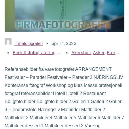
april 1, 2023
firmafotografen
Kategorier:
Bedriftsfotografering
,
Gallerier
Stikkord:
Akershus
,
Produktfoto
,
Asker
,
Bærum
,
D
Referansebilder fra våre fotografer ARRANGEMENT
Festivaler – Parader Festivaler – Parader 2 NÆRINGSLIV
Konferanse fotograf Workshop og kurs Messe profesjonell
fotograf referansebilder Hotell Hotell 2 Restaurant
Boligfoto bilder Boligfoto bilder 2 Galleri 1 Galleri 2 Galleri
3 Eiendomsfoto Næringsliv Matbilder Matfbilder 2
Matfbilder 3 Matbilder 4 Matbilder 5 Matbilder 6 Matbilder 7
Matbilder dessert 1 Matbilder dessert 2 Vare og