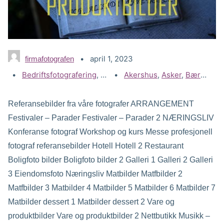
april 1, 2023
firmafotografen
Kategorier:
Bedriftsfotografering
,
Gallerier
Stikkord:
Akershus
,
Næringsliv - kommersiell
,
Asker
,
Bærum
,
D
Referansebilder fra våre fotografer ARRANGEMENT
Festivaler – Parader Festivaler – Parader 2 NÆRINGSLIV
Konferanse fotograf Workshop og kurs Messe profesjonell
fotograf referansebilder Hotell Hotell 2 Restaurant
Boligfoto bilder Boligfoto bilder 2 Galleri 1 Galleri 2 Galleri
3 Eiendomsfoto Næringsliv Matbilder Matfbilder 2
Matfbilder 3 Matbilder 4 Matbilder 5 Matbilder 6 Matbilder 7
Matbilder dessert 1 Matbilder dessert 2 Vare og
produktbilder Vare og produktbilder 2 Nettbutikk Musikk –