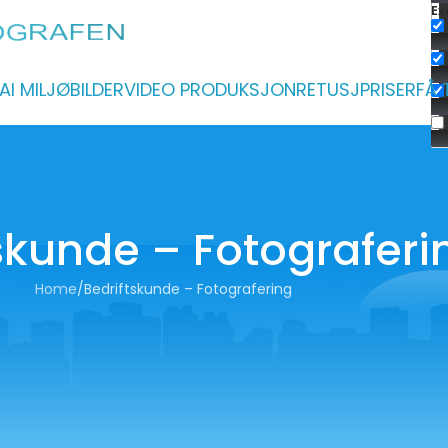
Ex
AI MILJØBILDER
VIDEO PRODUKSJON
RETUSJ
PRISER
FÅ 
skunde – Fotograferi
Home
Bedriftskunde – Fotografering