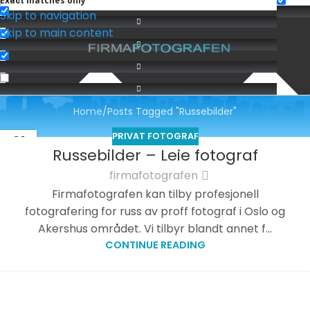
Exact matches only
Skip to navigation
Skip to main content
Service: Russebilder
Home
Posts Tagged "Russebilder"
PRIVAT FOTOGRAF
01
Russebilder – Leie fotograf
APR.
firmafotografen
Firmafotografen kan tilby profesjonell
fotografering for russ av proff fotograf i Oslo og
Akershus området. Vi tilbyr blandt annet f...
CONTINUE READING