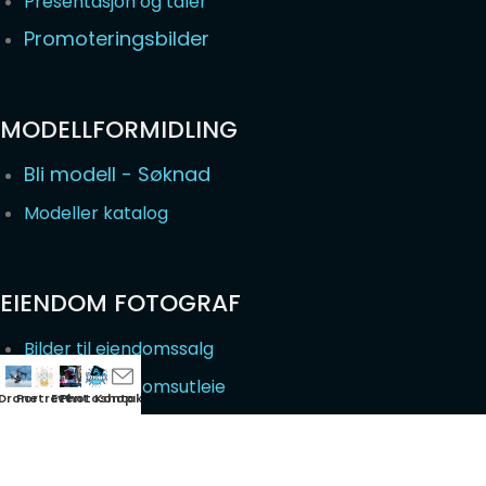
Presentasjon og taler
Promoteringsbilder
MODELLFORMIDLING
Bli modell - Søknad
Modeller katalog
EIENDOM FOTOGRAF
Bilder til eiendomssalg
Bilder til eiendomsutleie
Drone
Portrett
Event
Photoshop
Kontakt
Næringseiendom Fotoservice
Interiør bilder