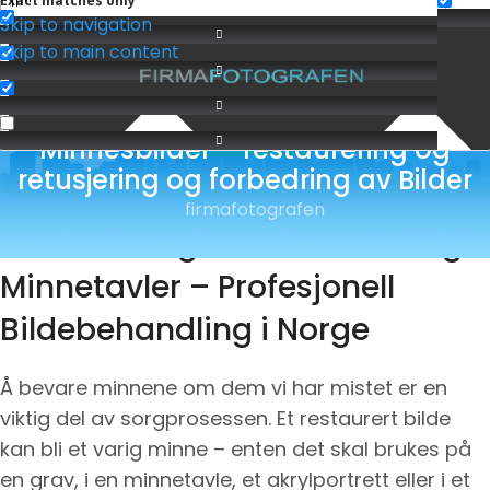
Exact matches only
Skip to navigation
Skip to main content
Minnesbilder – restaurering og
BILDEREDIGERING
retusjering og forbedring av Bilder
firmafotografen
Restaurering av Gravbilder og
Minnetavler – Profesjonell
Bildebehandling i Norge
Å bevare minnene om dem vi har mistet er en
viktig del av sorgprosessen. Et restaurert bilde
kan bli et varig minne – enten det skal brukes på
en grav, i en minnetavle, et akrylportrett eller i et