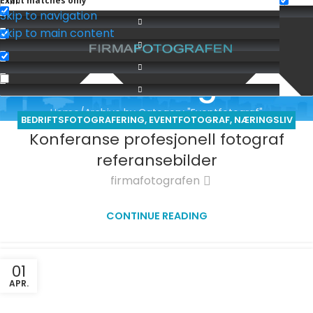
Exact matches only
Skip to navigation
Skip to main content
Eventfotograf
Home
Archive by Category "Eventfotograf"
BEDRIFTSFOTOGRAFERING
,
EVENTFOTOGRAF
,
NÆRINGSLIV
Konferanse profesjonell fotograf
- KOMMERSIELL
referansebilder
firmafotografen
CONTINUE READING
01
APR.