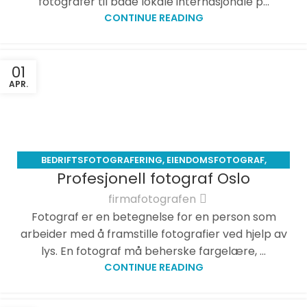
fotografer til både lokale internasjonale p...
CONTINUE READING
01
APR.
BEDRIFTSFOTOGRAFERING
,
EIENDOMSFOTOGRAF
,
Profesjonell fotograf Oslo
EVENTFOTOGRAF
,
MATFOTOGRAF
,
MILJØBILDER
,
PRIVAT
FOTOGRAF
,
PRODUKTFOTO
,
STUDIO PORTRETT
,
firmafotografen
VIELSE\VIGSEL
Fotograf er en betegnelse for en person som
arbeider med å framstille fotografier ved hjelp av
lys. En fotograf må beherske fargelære, ...
CONTINUE READING