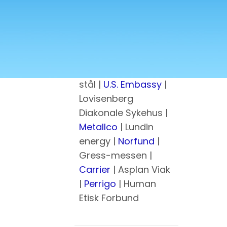
CUSTOMERS
NTNU
| DB Schenker |
Deloitte
| Asker
kommune |
Oslo
kommune
| Norsk
stål |
U.S. Embassy
|
Lovisenberg
Diakonale Sykehus |
Metallco
| Lundin
energy |
Norfund
|
Gress-messen |
Carrier
| Asplan Viak
|
Perrigo
| Human
Etisk Forbund