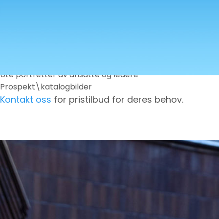
Noen av våre tjenester:
Reklamebilder B.A.
Om oss bilder
Generelle bilder av oppdrag som utføres
Ute portretter av ansatte og ledere
Prospekt\katalogbilder
Kontakt oss
for pristilbud for deres behov.