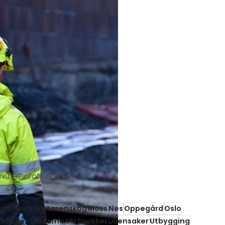
av
firmafotografen
ier
Lillestrøm
Lørenskog
Moss
Nes
Oppegård
Oslo
ebilder
Skedsmo
Ski
Snekker
Ullensaker
Utbygging