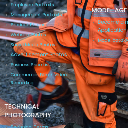
Employee Portraits
MODEL AG
Management Portraits
Become a m
Product Photos
Application
Website Photos
Model catalo
Social Media Photos
Advertisement Photos
Business Price List
Commercial Film \ Video
Recording
TECHNICAL
PHOTOGRAPHY
Technical Terms