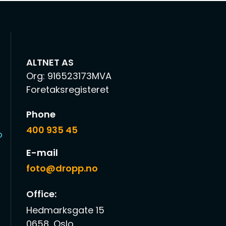
ALTNET AS
Org: 916523173MVA
Foretaksregisteret
Phone
400 935 45
o
E-mail
foto@dropp.no
Office:
Hedmarksgate 15
0658, Oslo