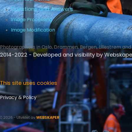
Questions and Answers
Image Processing
Image Modification
Photographers in Oslo, Drammen, Bergen, Lillestrøm and
2014-2022 - Developed and visibility by
Webskape
This site uses cookies
Privacy & Policy
2026 - Utviklet av
WEBSKAPER