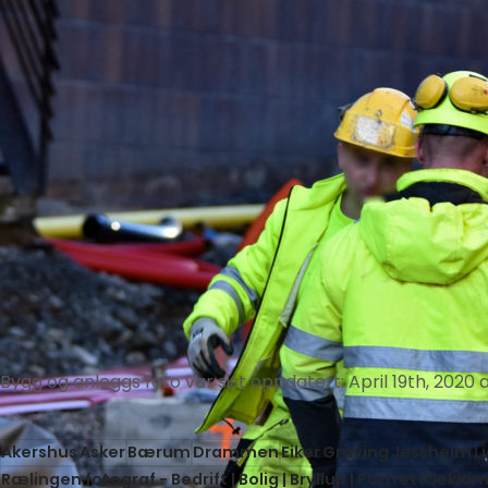
Bygg og anleggs foto
var sist oppdatert:
April 19th, 2020
Akershus
Asker
Bærum
Drammen
Eiker
Graving
Jessheim
L
Rælingen fotograf - Bedrift | Bolig | Bryllup | Portrett
Reklam