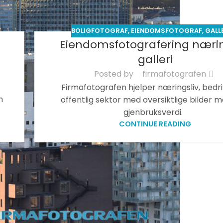
BOLIGFOTOGRAF
,
EIENDOMSFOTOGRAF
,
GALL
Eiendomsfotografering nærin
galleri
Posted by
firmafotografen
Firmafotografen hjelper næringsliv, bedri
n
offentlig sektor med oversiktlige bilder m
gjenbruksverdi.
CONTINUE READING