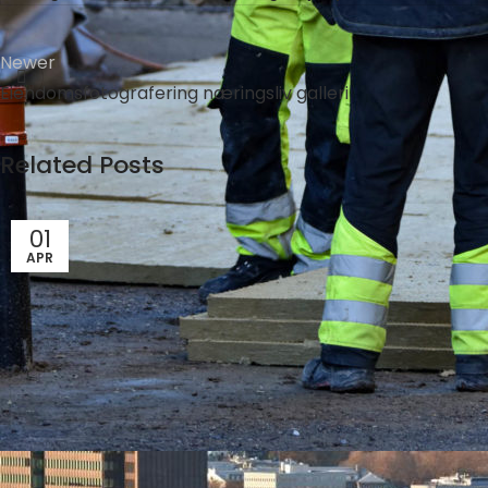
Newer
Eiendomsfotografering næringsliv galleri
Related Posts
01
APR