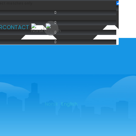
act matches only
R
CONTACT
Norsk
English
SOME OF OUR