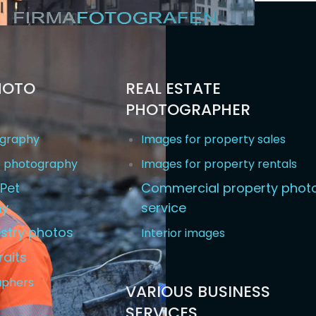
HOTO
REAL ESTATE
PHOTOGRAPHER
ography
Images for property sales
e photography
Images for property rentals
Pet
Commercial property phot
hy
service
stry photos
Interior images
raits
aphers
VARIOUS BUSINESS
SERVICES