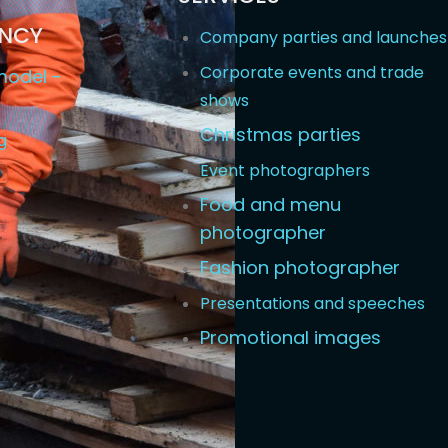
ENCY
Company parties and launches
Corporate events and trade
odel -
shows
Christmas parties
g
Event photographers
Food and menu
photographer
Fashion photographer
Presentations and speeches
Promotional images