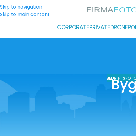
Skip to navigation
Skip to main content
CORPORATE
PRIVATE
DRONE
PO
Byg
BEDRIFTSFOT
Fotograf til bygg og anleggs fotografering
Vi hjelper bedrifter innen Bygg og anlegg med pro
profilering\branding.