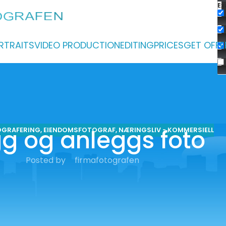
Ex
RTRAITS
VIDEO PRODUCTION
EDITING
PRICES
GET OFFE
g og anleggs foto
OGRAFERING
,
EIENDOMSFOTOGRAF
,
NÆRINGSLIV - KOMMERSIELL
Posted by
firmafotografen
fesjonelle bilder for prospekter, hjemmesider og