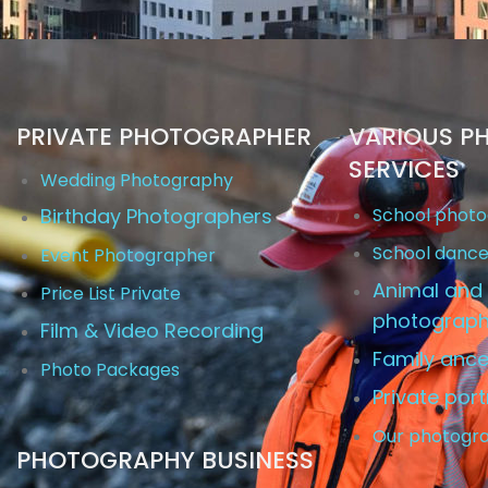
PRIVATE PHOTOGRAPHER
VARIOUS P
SERVICES
Wedding Photography
Birthday Photographers
School phot
School danc
Event Photographer
Animal and 
Price List Private
photograp
Film & Video Recording
Family ance
Photo Packages
Private port
Our photogr
PHOTOGRAPHY BUSINESS