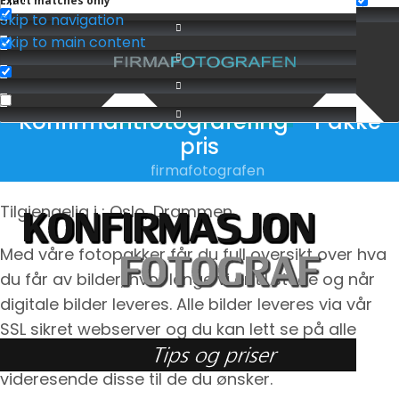
Exact matches only
Skip to navigation
Skip to main content
Konfirmantfotografering – Pakke
KONFIRMASJON
,
PAKKE-TILBUD
pris
firmafotografen
Tilgjengelig i : Oslo, Drammen
Med våre fotopakker får du full oversikt over hva
du får av bilder, hvor lenge vi er til stede og når
digitale bilder leveres. Alle bilder leveres via vår
SSL sikret webserver og du kan lett se på alle
bilder i full oppløsning, laste ned bilder eller
videresende disse til de du ønsker.