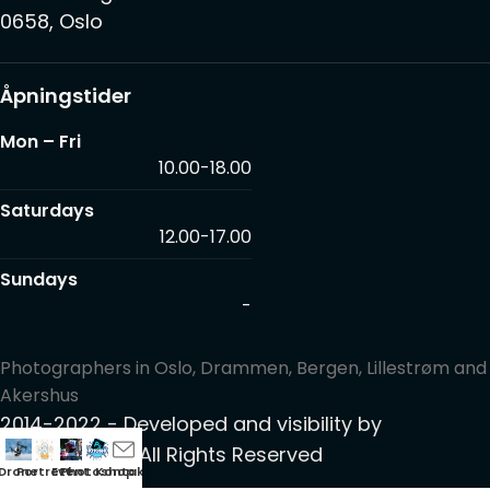
0658, Oslo
Åpningstider
Mon – Fri
10.00-18.00
Saturdays
12.00-17.00
Sundays
-
Photographers in Oslo, Drammen, Bergen, Lillestrøm and
Akershus
2014-2022 - Developed and visibility by
Webskaper
© All Rights Reserved
Drone
Portrett
Event
Photoshop
Kontakt