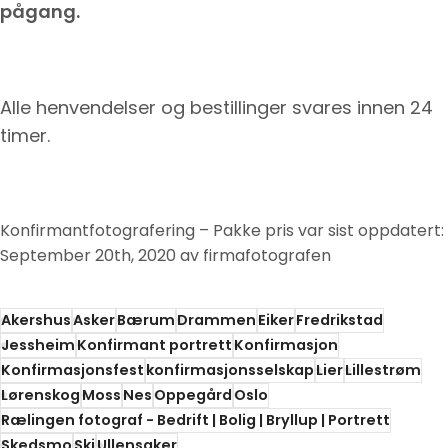
pågang.
Alle henvendelser og bestillinger svares innen 24
timer.
Konfirmantfotografering – Pakke pris
var sist oppdatert:
September 20th, 2020
av
firmafotografen
Akershus
Asker
Bærum
Drammen
Eiker
Fredrikstad
Jessheim
Konfirmant portrett
Konfirmasjon
Konfirmasjonsfest
konfirmasjonsselskap
Lier
Lillestrøm
Lørenskog
Moss
Nes
Oppegård
Oslo
Rælingen fotograf - Bedrift | Bolig | Bryllup | Portrett
Skedsmo
Ski
Ullensaker