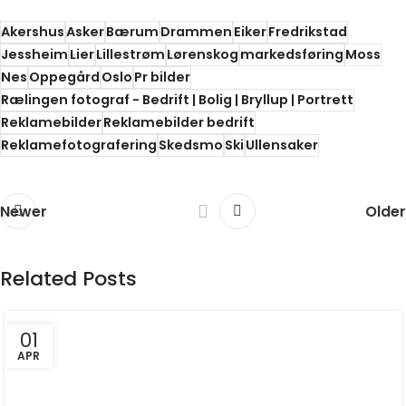
Akershus
Asker
Bærum
Drammen
Eiker
Fredrikstad
Jessheim
Lier
Lillestrøm
Lørenskog
markedsføring
Moss
Nes
Oppegård
Oslo
Pr bilder
Rælingen fotograf - Bedrift | Bolig | Bryllup | Portrett
Reklamebilder
Reklamebilder bedrift
Reklamefotografering
Skedsmo
Ski
Ullensaker
Newer
Older
Related Posts
01
APR